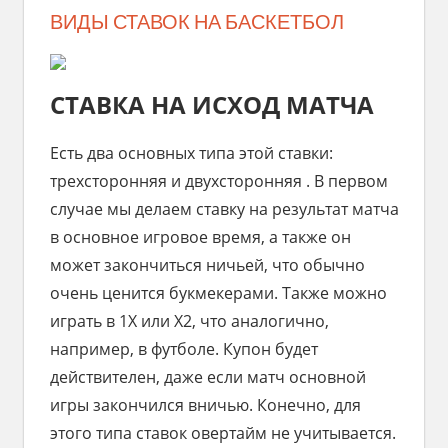
ВИДЫ СТАВОК НА БАСКЕТБОЛ
СТАВКА НА ИСХОД МАТЧА
Есть два основных типа этой ставки:
трехсторонняя и двухсторонняя . В первом
случае мы делаем ставку на результат матча
в основное игровое время, а также он
может закончиться ничьей, что обычно
очень ценится букмекерами. Также можно
играть в 1X или X2, что аналогично,
например, в футболе. Купон будет
действителен, даже если матч основной
игры закончился вничью. Конечно, для
этого типа ставок овертайм не учитывается.