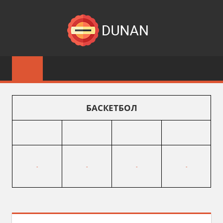
Перейти
DUNA
к
контенту
БАСКЕТБОЛ
-
-
-
-