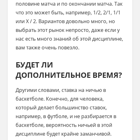
половине матча и по окончании матча. Так
что это может быть, например, 1/2, 2/1, 1/1
или X / 2. Вариантов довольно много, но
выбрать этот рынок непросто, даже если у
нас есть много знаний об этой дисциплине,
вам также очень повезло.
БУДЕТ ЛИ
ДОПОЛНИТЕЛЬНОЕ ВРЕМЯ?
Другими словами, ставка на ничью в
баскетболе. Конечно, для человека,
который делает большинство ставок,
например, в футболе, и не разбирается в
баскетболе, вероятность ничьей в этой
дисциплине будет крайне заманчивой.